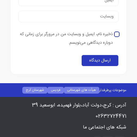
ذخیره نام، ایمیل و وبسایت من در مرورگر برای زمانی که
دوباره دیدگاهی می‌نویسم.
موضوعات پرطرفدار
هیأت های شهرستانی
فردیس
شهرستان کرج
ساوجبلاغ
گزارش تصویری
کمیته ها
هان مادانگ
مسابقات
آدرس : کرج،دولت آباد،بلوار فهمیده، ابوسعید 39
سازمان لیگ
داوران
پیشکسوتان
پومسه
رویداد
دسته‌بندی نشده
دسته‌بندی نشده
درباره ما
بخشنامه ها
02632724471
بخشنامه مسابقات
بخشنامه لیگ
بخشنامه کشوری
شبکه های اجتماعی ما